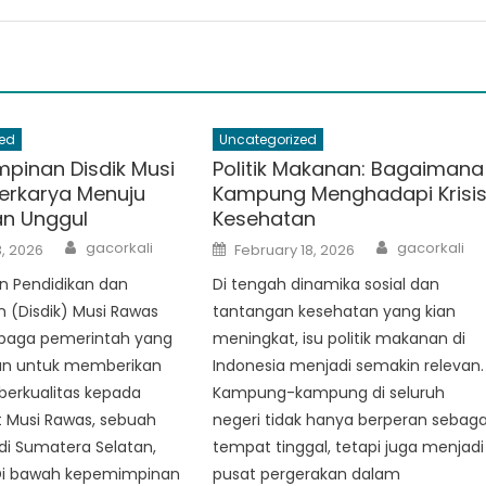
ed
Uncategorized
mpinan Disdik Musi
Politik Makanan: Bagaimana
erkarya Menuju
Kampung Menghadapi Krisi
an Unggul
Kesehatan
Author
Author
Posted
gacorkali
gacorkali
, 2026
February 18, 2026
on
 Pendidikan dan
Di tengah dinamika sosial dan
 (Disdik) Musi Rawas
tantangan kesehatan yang kian
baga pemerintah yang
meningkat, isu politik makanan di
kan untuk memberikan
Indonesia menjadi semakin relevan.
berkualitas kepada
Kampung-kampung di seluruh
 Musi Rawas, sebuah
negeri tidak hanya berperan sebaga
di Sumatera Selatan,
tempat tinggal, tetapi juga menjadi
 Di bawah kepemimpinan
pusat pergerakan dalam