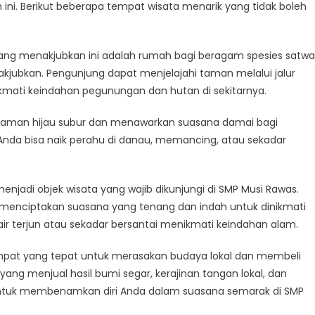
 ini. Berikut beberapa tempat wisata menarik yang tidak boleh
atkan
 yang menakjubkan ini adalah rumah bagi beragam spesies satwa
jubkan. Pengunjung dapat menjelajahi taman melalui jalur
s
mati keindahan pegunungan dan hutan di sekitarnya.
 tanaman hijau subur dan menawarkan suasana damai bagi
Anda bisa naik perahu di danau, memancing, atau sekadar
i menjadi objek wisata yang wajib dikunjungi di SMP Musi Rawas.
 menciptakan suasana yang tenang dan indah untuk dinikmati
air terjun atau sekadar bersantai menikmati keindahan alam.
 tempat yang tepat untuk merasakan budaya lokal dan membeli
yang menjual hasil bumi segar, kerajinan tangan lokal, dan
t untuk membenamkan diri Anda dalam suasana semarak di SMP