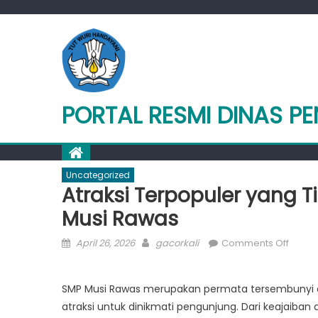
Skip
to
content
PORTAL RESMI DINAS P
Uncategorized
Atraksi Terpopuler yang T
Musi Rawas
Posted
Author
on
April 26, 2026
gacorkali
Comments Off
on
Atraks
Terpo
SMP Musi Rawas merupakan permata tersembunyi 
yang
atraksi untuk dinikmati pengunjung. Dari keajaiba
Tidak