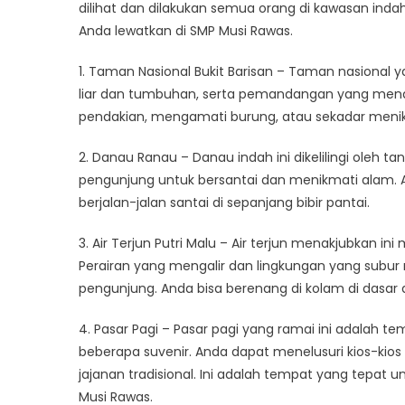
Boleh
dilihat dan dilakukan semua orang di kawasan indah
Dilew
Anda lewatkan di SMP Musi Rawas.
di
SMP
1. Taman Nasional Bukit Barisan – Taman nasional
Musi
liar dan tumbuhan, serta pemandangan yang menak
Rawa
pendakian, mengamati burung, atau sekadar menik
2. Danau Ranau – Danau indah ini dikelilingi oleh
pengunjung untuk bersantai dan menikmati alam. 
berjalan-jalan santai di sepanjang bibir pantai.
3. Air Terjun Putri Malu – Air terjun menakjubkan in
Perairan yang mengalir dan lingkungan yang subur
pengunjung. Anda bisa berenang di kolam di dasar 
4. Pasar Pagi – Pasar pagi yang ramai ini adalah
beberapa suvenir. Anda dapat menelusuri kios-kios 
jajanan tradisional. Ini adalah tempat yang tepa
Musi Rawas.