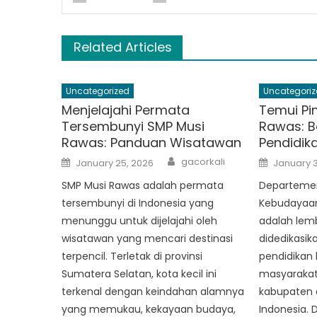
Related Articles
Uncategorized
Uncategoriz
Menjelajahi Permata
Temui Pi
Tersembunyi SMP Musi
Rawas: B
Rawas: Panduan Wisatawan
Pendidik
Author
Posted
Posted
gacorkali
January 25, 2026
January 3
on
on
SMP Musi Rawas adalah permata
Departemen
tersembunyi di Indonesia yang
Kebudayaan
menunggu untuk dijelajahi oleh
adalah lem
wisatawan yang mencari destinasi
didedikasi
terpencil. Terletak di provinsi
pendidikan 
Sumatera Selatan, kota kecil ini
masyarakat
terkenal dengan keindahan alamnya
kabupaten 
yang memukau, kekayaan budaya,
Indonesia.