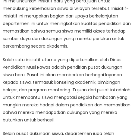
ini meluncurkan inisiatif baru yang bertujuan untuk
Rawas
Luncurkan
mendukung keberhasilan siswa di wilayah tersebut. Inisiatif-
Inisiatif
inisiatif ini merupakan bagian dari upaya berkelanjutan
Baru
departemen ini untuk meningkatkan kualitas pendidikan dan
untuk
memastikan bahwa semua siswa memiliki akses terhadap
Mendukung
sumber daya dan dukungan yang mereka perlukan untuk
Kesuksesan
berkembang secara akademis.
Siswa
Salah satu inisiatif utama yang diperkenalkan oleh Dinas
Pendidikan Musi Rawas adalah pendirian pusat dukungan
siswa baru. Pusat ini akan memberikan berbagai layanan
kepada siswa, termasuk konseling akademik, bimbingan
belajar, dan program mentoring. Tujuan dari pusat ini adalah
untuk membantu siswa mengatasi segala hambatan yang
mungkin mereka hadapi dalam pendidikan dan memastikan
bahwa mereka mendapatkan dukungan yang mereka
butuhkan untuk berhasil.
Selain pusat dukungan siswa, departemen juga telah