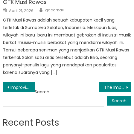
GTK Musi Rawas
Author
Posted
gacorkali
April 21, 2026
on
GTK Musi Rawas adalah sebuah kabupaten kecil yang
terletak di Sumatera Selatan, Indonesia. Meskipun luas,
wilayah ini baru-baru ini membuat gebrakan di industri musik
berkat musisi-musisi berbakat yang mendiami wilayah ini.
Temui beberapa seniman yang menjadikan GTK Musi Rawas
terkenal. Salah satu artis tersebut adalah Riko, seorang
penyanyi-penulis lagu yang mendapatkan popularitas
karena suaranya yang […]
Post
Improving Educational Quality: Dinas Pendidikan Musi Rawas’ Initiatives
The Importance of Preserving and Promoting Pendidikan Musi Rawas
Search
navigation
Search
Recent Posts