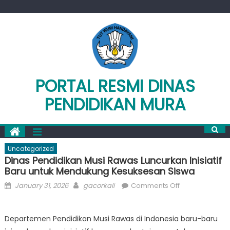
Skip
to
content
PORTAL RESMI DINAS
PENDIDIKAN MURA
Uncategorized
Dinas Pendidikan Musi Rawas Luncurkan Inisiatif
Baru untuk Mendukung Kesuksesan Siswa
Posted
Author
on
January 31, 2026
gacorkali
Comments Off
on
Dinas
Pendidikan
Departemen Pendidikan Musi Rawas di Indonesia baru-baru
Musi