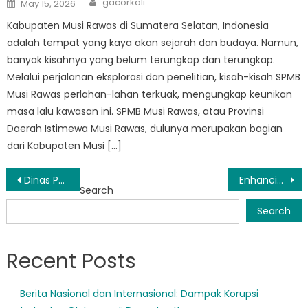
Posted
gacorkali
May 15, 2026
on
Kabupaten Musi Rawas di Sumatera Selatan, Indonesia
adalah tempat yang kaya akan sejarah dan budaya. Namun,
banyak kisahnya yang belum terungkap dan terungkap.
Melalui perjalanan eksplorasi dan penelitian, kisah-kisah SPMB
Musi Rawas perlahan-lahan terkuak, mengungkap keunikan
masa lalu kawasan ini. SPMB Musi Rawas, atau Provinsi
Daerah Istimewa Musi Rawas, dulunya merupakan bagian
dari Kabupaten Musi […]
Post
Dinas Pendidikan Kabupaten Musi Rawas Implements Innovative Programs to Improve Education Quality
Enhancing Education in Mura with Layanan Disdik Mura
Search
navigation
Search
Recent Posts
Berita Nasional dan Internasional: Dampak Korupsi