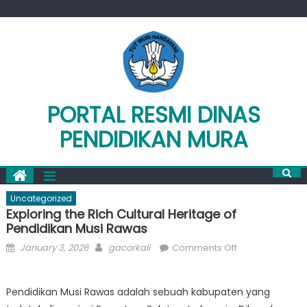
Skip
to
content
PORTAL RESMI DINAS
PENDIDIKAN MURA
Uncategorized
Exploring the Rich Cultural Heritage of
Pendidikan Musi Rawas
Posted
Author
on
January 3, 2026
gacorkali
Comments Off
on
Exploring
the
Pendidikan Musi Rawas adalah sebuah kabupaten yang
Rich