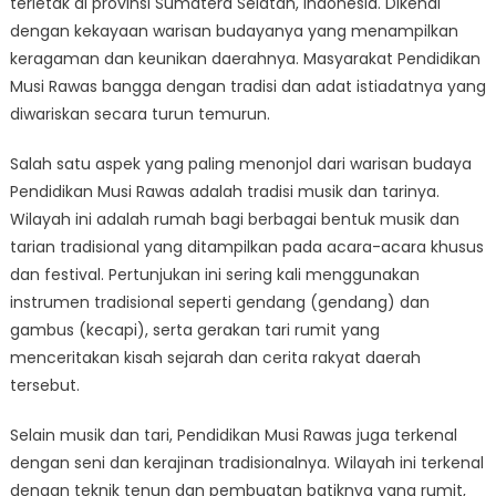
terletak di provinsi Sumatera Selatan, Indonesia. Dikenal
Cultural
Heritage
dengan kekayaan warisan budayanya yang menampilkan
of
keragaman dan keunikan daerahnya. Masyarakat Pendidikan
Pendidikan
Musi Rawas bangga dengan tradisi dan adat istiadatnya yang
Musi
diwariskan secara turun temurun.
Rawas
Salah satu aspek yang paling menonjol dari warisan budaya
Pendidikan Musi Rawas adalah tradisi musik dan tarinya.
Wilayah ini adalah rumah bagi berbagai bentuk musik dan
tarian tradisional yang ditampilkan pada acara-acara khusus
dan festival. Pertunjukan ini sering kali menggunakan
instrumen tradisional seperti gendang (gendang) dan
gambus (kecapi), serta gerakan tari rumit yang
menceritakan kisah sejarah dan cerita rakyat daerah
tersebut.
Selain musik dan tari, Pendidikan Musi Rawas juga terkenal
dengan seni dan kerajinan tradisionalnya. Wilayah ini terkenal
dengan teknik tenun dan pembuatan batiknya yang rumit,