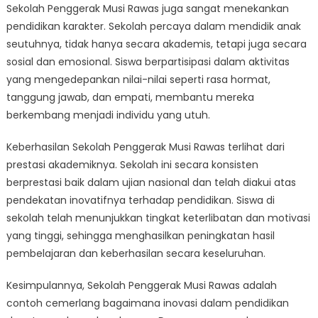
Sekolah Penggerak Musi Rawas juga sangat menekankan
pendidikan karakter. Sekolah percaya dalam mendidik anak
seutuhnya, tidak hanya secara akademis, tetapi juga secara
sosial dan emosional. Siswa berpartisipasi dalam aktivitas
yang mengedepankan nilai-nilai seperti rasa hormat,
tanggung jawab, dan empati, membantu mereka
berkembang menjadi individu yang utuh.
Keberhasilan Sekolah Penggerak Musi Rawas terlihat dari
prestasi akademiknya. Sekolah ini secara konsisten
berprestasi baik dalam ujian nasional dan telah diakui atas
pendekatan inovatifnya terhadap pendidikan. Siswa di
sekolah telah menunjukkan tingkat keterlibatan dan motivasi
yang tinggi, sehingga menghasilkan peningkatan hasil
pembelajaran dan keberhasilan secara keseluruhan.
Kesimpulannya, Sekolah Penggerak Musi Rawas adalah
contoh cemerlang bagaimana inovasi dalam pendidikan