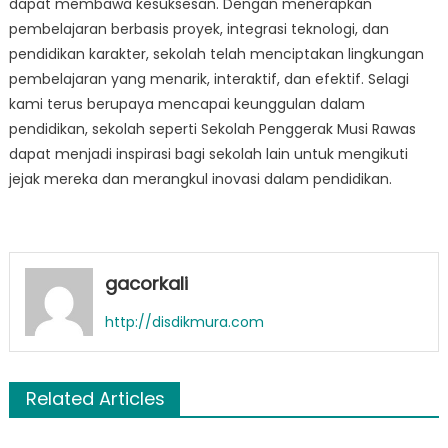
dapat membawa kesuksesan. Dengan menerapkan
pembelajaran berbasis proyek, integrasi teknologi, dan
pendidikan karakter, sekolah telah menciptakan lingkungan
pembelajaran yang menarik, interaktif, dan efektif. Selagi
kami terus berupaya mencapai keunggulan dalam
pendidikan, sekolah seperti Sekolah Penggerak Musi Rawas
dapat menjadi inspirasi bagi sekolah lain untuk mengikuti
jejak mereka dan merangkul inovasi dalam pendidikan.
gacorkali
http://disdikmura.com
Related Articles