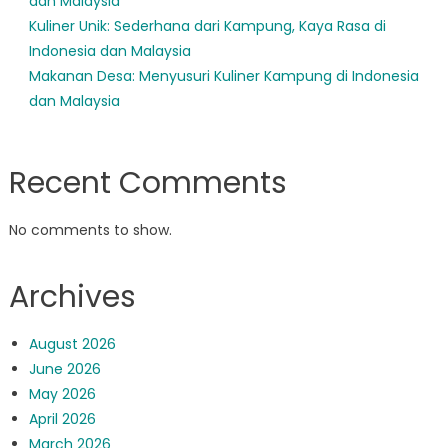
dan Malaysia
Kuliner Unik: Sederhana dari Kampung, Kaya Rasa di
Indonesia dan Malaysia
Makanan Desa: Menyusuri Kuliner Kampung di Indonesia
dan Malaysia
Recent Comments
No comments to show.
Archives
August 2026
June 2026
May 2026
April 2026
March 2026