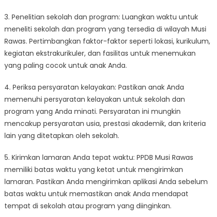
3. Penelitian sekolah dan program: Luangkan waktu untuk
meneliti sekolah dan program yang tersedia di wilayah Musi
Rawas. Pertimbangkan faktor-faktor seperti lokasi, kurikulum,
kegiatan ekstrakurikuler, dan fasilitas untuk menemukan
yang paling cocok untuk anak Anda.
4. Periksa persyaratan kelayakan: Pastikan anak Anda
memenuhi persyaratan kelayakan untuk sekolah dan
program yang Anda minati. Persyaratan ini mungkin
mencakup persyaratan usia, prestasi akademik, dan kriteria
lain yang ditetapkan oleh sekolah.
5. Kirimkan lamaran Anda tepat waktu: PPDB Musi Rawas
memiliki batas waktu yang ketat untuk mengirimkan
lamaran. Pastikan Anda mengirimkan aplikasi Anda sebelum
batas waktu untuk memastikan anak Anda mendapat
tempat di sekolah atau program yang diinginkan.