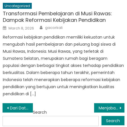
Uncategorized
Transformasi Pembelajaran di Musi Rawas:
Dampak Reformasi Kebijakan Pendidikan
Author
Posted
gacorkali
March 8, 2026
on
Reformasi kebijakan pendidikan memiliki kekuatan untuk
mengubah hasil pembelajaran dan peluang bagi siswa di
Musi Rawas, Indonesia. Musi Rawas, yang terletak di
Sumatera Selatan, merupakan rumah bagi beragam
populasi dengan berbagai tingkat akses terhadap pendidikan
berkualitas. Dalam beberapa tahun terakhir, pemerintah
Indonesia telah menerapkan beberapa reformasi kebijakan
pendidikan yang bertujuan untuk meningkatkan kualitas
pendidikan di […]
Post
Dari Data ke Tindakan: Bagaimana Musi Rawas Menggunakan Data Pendidikan untuk Mendorong Perubahan
Menjabarkan PPDB Musi Rawas: Panduan Komprehensif Bagi Orang Tua dan Siswa
Search
navigation
Search