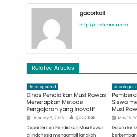
gacorkali
http://disdikmura.com
Related Articles
Uncategorized
Uncategoriz
Dinas Pendidikan Musi Rawas
Pemberd
Menerapkan Metode
Siswa me
Pengajaran yang Inovatif
Musi Ra
Author
Posted
Posted
gacorkali
January 5, 2026
May 16, 2
on
on
Departemen Pendidikan Musi Rawas
Dalam lans
di Indonesia mengambil langkah
berkembang 