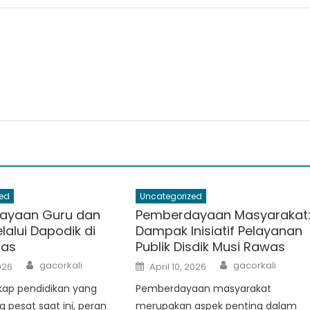
ed
Uncategorized
ayaan Guru dan
Pemberdayaan Masyarakat
lalui Dapodik di
Dampak Inisiatif Pelayanan
was
Publik Disdik Musi Rawas
Author
Author
Posted
gacorkali
gacorkali
026
April 10, 2026
on
kap pendidikan yang
Pemberdayaan masyarakat
pesat saat ini, peran
merupakan aspek penting dalam