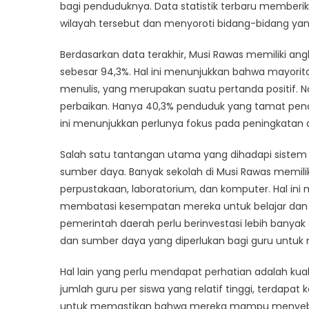
Rawa
bagi penduduknya. Data statistik terbaru memberik
Waw
wilayah tersebut dan menyoroti bidang-bidang ya
dari
Data
Berdasarkan data terakhir, Musi Rawas memiliki angk
Statis
sebesar 94,3%. Hal ini menunjukkan bahwa mayor
Terki
menulis, yang merupakan suatu pertanda positif. 
perbaikan. Hanya 40,3% penduduk yang tamat pend
ini menunjukkan perlunya fokus pada peningkatan a
Salah satu tantangan utama yang dihadapi sistem p
sumber daya. Banyak sekolah di Musi Rawas memiliki
perpustakaan, laboratorium, dan komputer. Hal ini
membatasi kesempatan mereka untuk belajar dan 
pemerintah daerah perlu berinvestasi lebih banya
dan sumber daya yang diperlukan bagi guru untuk 
Hal lain yang perlu mendapat perhatian adalah kual
jumlah guru per siswa yang relatif tinggi, terdapa
untuk memastikan bahwa mereka mampu menyebar