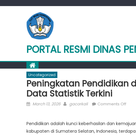
Skip
to
content
PORTAL RESMI DINAS P
Uncategorized
Peningkatan Pendidikan 
Data Statistik Terkini
Posted
Author
on
March 13, 2026
gacorkali
Comments Off
on
Peni
Pend
Pendidikan adalah kunci keberhasilan dan kemaju
di
kabupaten di Sumatera Selatan, Indonesia, terdapa
Musi