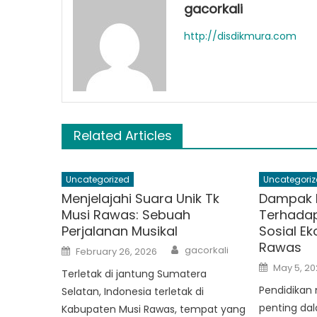
gacorkali
http://disdikmura.com
Related Articles
Uncategorized
Uncategoriz
Menjelajahi Suara Unik Tk
Dampak 
Musi Rawas: Sebuah
Terhada
Perjalanan Musikal
Sosial Ek
Rawas
Author
Posted
gacorkali
February 26, 2026
on
Posted
May 5, 20
Terletak di jantung Sumatera
on
Pendidikan
Selatan, Indonesia terletak di
penting da
Kabupaten Musi Rawas, tempat yang