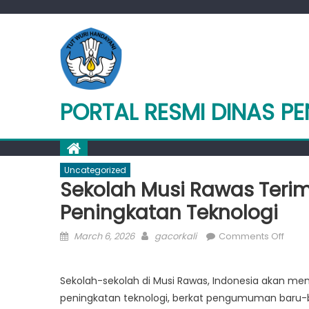
Skip
to
content
PORTAL RESMI DINAS P
Uncategorized
Sekolah Musi Rawas Teri
Peningkatan Teknologi
Posted
Author
on
March 6, 2026
gacorkali
Comments Off
on
Seko
Musi
Sekolah-sekolah di Musi Rawas, Indonesia akan m
Rawa
peningkatan teknologi, berkat pengumuman baru-b
Teri