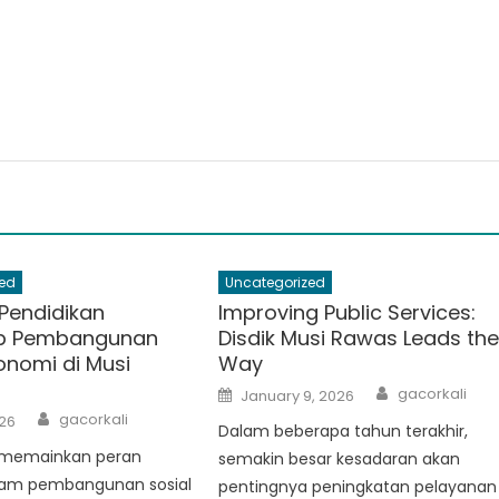
ed
Uncategorized
Pendidikan
Improving Public Services:
p Pembangunan
Disdik Musi Rawas Leads th
onomi di Musi
Way
Author
Posted
gacorkali
January 9, 2026
on
Author
gacorkali
26
Dalam beberapa tahun terakhir,
 memainkan peran
semakin besar kesadaran akan
lam pembangunan sosial
pentingnya peningkatan pelayanan