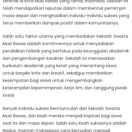
terletak di kota Musi Rawas yang ramai, Indonesia. Sekolah ini
Sekolah
Swasta
telah mendapatkan reputasi dalam membentuk pemimpin
Musi
masa depan dan menghasilkan individu-individu sukses yang
Rawas
terus memberikan dampak positif dalam komunitasnya.
is
Shaping
Salah satu faktor utama yang membedakan Sekolah Swasta
Future
Musi Rawas adalah komitmennya untuk menyediakan
Leaders
pendidikan holistik yang berfokus pada keunggulan akademik
dan pengembangan karakter. Sekolah ini menawarkan
kurikulum akademik yang ketat yang menantang siswa
untuk berpikir kritis dan kreatif, sekaligus memberikan
kesempatan bagi siswa untuk mengembangkan
keterampilan kepemimpinan, kerja tim, dan tanggung jawab
sosial.
Banyak individu sukses bermunculan dari Sekolah Swasta
Musi Rawas, dan kisah mereka menjadi inspirasi bagi siswa
saat ini dan masa depan. Salah satu kisah suksesnya adalah
Nadya, mantan mahasiswa yang kemudian menjadi