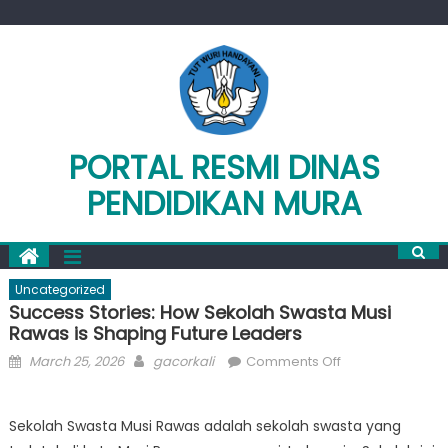
Skip
to
content
PORTAL RESMI DINAS
PENDIDIKAN MURA
Uncategorized
Success Stories: How Sekolah Swasta Musi
Rawas is Shaping Future Leaders
Posted
Author
on
March 25, 2026
gacorkali
Comments Off
on
Success
Stories:
Sekolah Swasta Musi Rawas adalah sekolah swasta yang
How