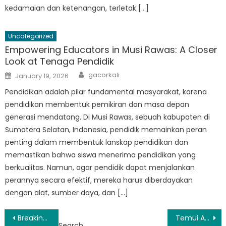
kedamaian dan ketenangan, terletak […]
Uncategorized
Empowering Educators in Musi Rawas: A Closer
Look at Tenaga Pendidik
Author
Posted
gacorkali
January 19, 2026
on
Pendidikan adalah pilar fundamental masyarakat, karena
pendidikan membentuk pemikiran dan masa depan
generasi mendatang. Di Musi Rawas, sebuah kabupaten di
Sumatera Selatan, Indonesia, pendidik memainkan peran
penting dalam membentuk lanskap pendidikan dan
memastikan bahwa siswa menerima pendidikan yang
berkualitas. Namun, agar pendidik dapat menjalankan
perannya secara efektif, mereka harus diberdayakan
dengan alat, sumber daya, dan […]
Post
Breaking Barriers: How Sekolah Negeri Musi Rawas is Revolutionizing Education in Indonesia
Temui Artis dan Musisi Berbakat SD Musi Rawas
Search