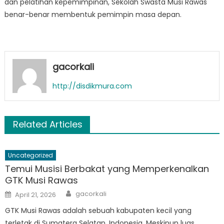
dan pelatihan kepemimpinan, Sekolah Swasta Musi Rawas
benar-benar membentuk pemimpin masa depan.
gacorkali
http://disdikmura.com
Related Articles
Uncategorized
Temui Musisi Berbakat yang Memperkenalkan
GTK Musi Rawas
Author
Posted
gacorkali
April 21, 2026
on
GTK Musi Rawas adalah sebuah kabupaten kecil yang
terletak di Sumatera Selatan, Indonesia. Meskipun luas,