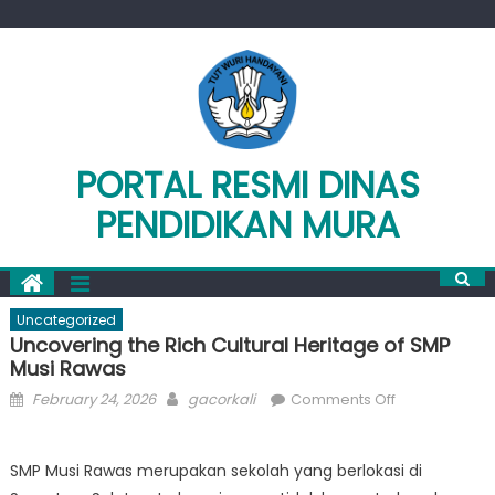
Skip
to
content
PORTAL RESMI DINAS
PENDIDIKAN MURA
Uncategorized
Uncovering the Rich Cultural Heritage of SMP
Musi Rawas
Posted
Author
on
February 24, 2026
gacorkali
Comments Off
on
Uncovering
the
SMP Musi Rawas merupakan sekolah yang berlokasi di
Rich