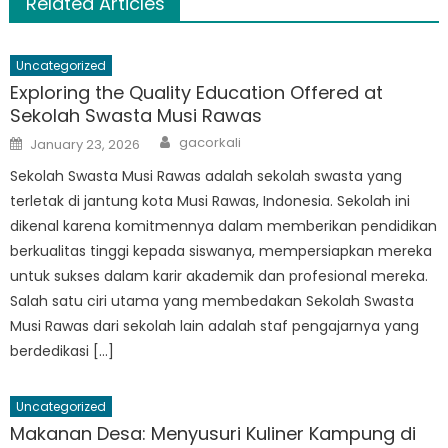
Related Articles
Uncategorized
Exploring the Quality Education Offered at
Sekolah Swasta Musi Rawas
Author
Posted
gacorkali
January 23, 2026
on
Sekolah Swasta Musi Rawas adalah sekolah swasta yang
terletak di jantung kota Musi Rawas, Indonesia. Sekolah ini
dikenal karena komitmennya dalam memberikan pendidikan
berkualitas tinggi kepada siswanya, mempersiapkan mereka
untuk sukses dalam karir akademik dan profesional mereka.
Salah satu ciri utama yang membedakan Sekolah Swasta
Musi Rawas dari sekolah lain adalah staf pengajarnya yang
berdedikasi […]
Uncategorized
Makanan Desa: Menyusuri Kuliner Kampung di