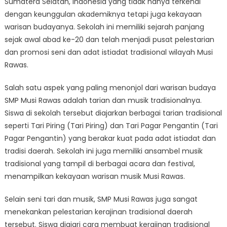
Sumatera Selatan, Indonesia yang tidak hanya terkenal
Cultural
Heritage
dengan keunggulan akademiknya tetapi juga kekayaan
of
warisan budayanya. Sekolah ini memiliki sejarah panjang
SMP
sejak awal abad ke-20 dan telah menjadi pusat pelestarian
Musi
dan promosi seni dan adat istiadat tradisional wilayah Musi
Rawas
Rawas.
Salah satu aspek yang paling menonjol dari warisan budaya
SMP Musi Rawas adalah tarian dan musik tradisionalnya.
Siswa di sekolah tersebut diajarkan berbagai tarian tradisional
seperti Tari Piring (Tari Piring) dan Tari Pagar Pengantin (Tari
Pagar Pengantin) yang berakar kuat pada adat istiadat dan
tradisi daerah. Sekolah ini juga memiliki ansambel musik
tradisional yang tampil di berbagai acara dan festival,
menampilkan kekayaan warisan musik Musi Rawas.
Selain seni tari dan musik, SMP Musi Rawas juga sangat
menekankan pelestarian kerajinan tradisional daerah
tersebut. Siswa diajari cara membuat kerajinan tradisional