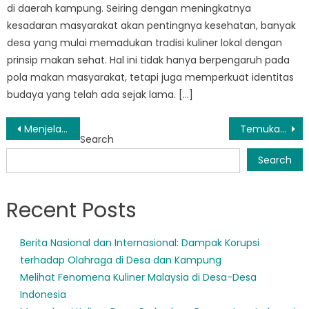
di daerah kampung. Seiring dengan meningkatnya
kesadaran masyarakat akan pentingnya kesehatan, banyak
desa yang mulai memadukan tradisi kuliner lokal dengan
prinsip makan sehat. Hal ini tidak hanya berpengaruh pada
pola makan masyarakat, tetapi juga memperkuat identitas
budaya yang telah ada sejak lama. […]
Post
Menjelajahi Keunikan Suara SD Musi Rawas: Perjalanan Budaya Melalui Musik
Temukan Permata Tersembunyi Paud Musi Rawas: Panduan Wisatawan
Search
navigation
Search
Recent Posts
Berita Nasional dan Internasional: Dampak Korupsi
terhadap Olahraga di Desa dan Kampung
Melihat Fenomena Kuliner Malaysia di Desa-Desa
Indonesia