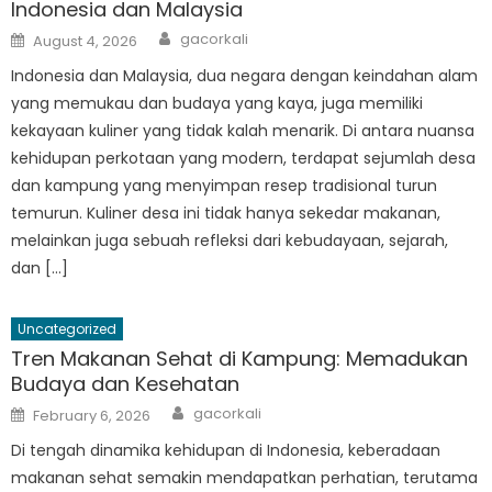
Indonesia dan Malaysia
Author
Posted
gacorkali
August 4, 2026
on
Indonesia dan Malaysia, dua negara dengan keindahan alam
yang memukau dan budaya yang kaya, juga memiliki
kekayaan kuliner yang tidak kalah menarik. Di antara nuansa
kehidupan perkotaan yang modern, terdapat sejumlah desa
dan kampung yang menyimpan resep tradisional turun
temurun. Kuliner desa ini tidak hanya sekedar makanan,
melainkan juga sebuah refleksi dari kebudayaan, sejarah,
dan […]
Uncategorized
Tren Makanan Sehat di Kampung: Memadukan
Budaya dan Kesehatan
Author
Posted
gacorkali
February 6, 2026
on
Di tengah dinamika kehidupan di Indonesia, keberadaan
makanan sehat semakin mendapatkan perhatian, terutama