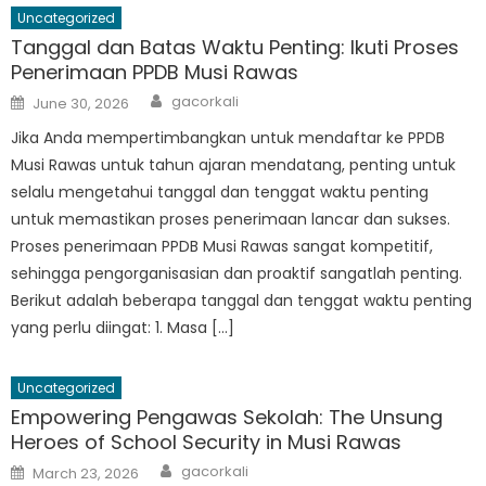
Uncategorized
Tanggal dan Batas Waktu Penting: Ikuti Proses
Penerimaan PPDB Musi Rawas
Author
Posted
gacorkali
June 30, 2026
on
Jika Anda mempertimbangkan untuk mendaftar ke PPDB
Musi Rawas untuk tahun ajaran mendatang, penting untuk
selalu mengetahui tanggal dan tenggat waktu penting
untuk memastikan proses penerimaan lancar dan sukses.
Proses penerimaan PPDB Musi Rawas sangat kompetitif,
sehingga pengorganisasian dan proaktif sangatlah penting.
Berikut adalah beberapa tanggal dan tenggat waktu penting
yang perlu diingat: 1. Masa […]
Uncategorized
Empowering Pengawas Sekolah: The Unsung
Heroes of School Security in Musi Rawas
Author
Posted
gacorkali
March 23, 2026
on