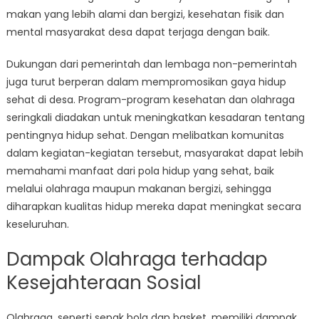
makan yang lebih alami dan bergizi, kesehatan fisik dan
mental masyarakat desa dapat terjaga dengan baik.
Dukungan dari pemerintah dan lembaga non-pemerintah
juga turut berperan dalam mempromosikan gaya hidup
sehat di desa. Program-program kesehatan dan olahraga
seringkali diadakan untuk meningkatkan kesadaran tentang
pentingnya hidup sehat. Dengan melibatkan komunitas
dalam kegiatan-kegiatan tersebut, masyarakat dapat lebih
memahami manfaat dari pola hidup yang sehat, baik
melalui olahraga maupun makanan bergizi, sehingga
diharapkan kualitas hidup mereka dapat meningkat secara
keseluruhan.
Dampak Olahraga terhadap
Kesejahteraan Sosial
Olahraga, seperti sepak bola dan basket, memiliki dampak