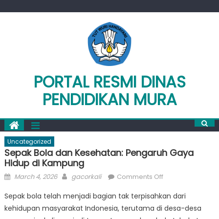
Skip
to
content
PORTAL RESMI DINAS
PENDIDIKAN MURA
Uncategorized
Sepak Bola dan Kesehatan: Pengaruh Gaya
Hidup di Kampung
Posted
Author
on
March 4, 2026
gacorkali
Comments Off
on
Sepak
Sepak bola telah menjadi bagian tak terpisahkan dari
Bola
kehidupan masyarakat Indonesia, terutama di desa-desa
dan